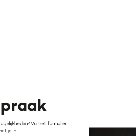
spraak
ogelijkheden? Vul het formulier
t je in.